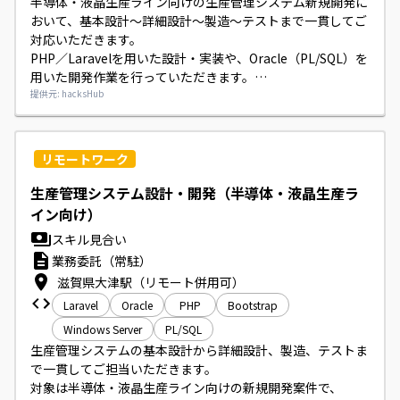
半導体・液晶生産ライン向けの生産管理システム新規開発に
おいて、基本設計〜詳細設計〜製造〜テストまで一貫してご
対応いただきます。

PHP／Laravelを用いた設計・実装や、Oracle（PL/SQL）を
用いた開発作業を行っていただきます。

設計書はワードでの作成が想定されます。
提供元: hacksHub
リモートワーク
生産管理システム設計・開発（半導体・液晶生産ラ
イン向け）
スキル見合い
業務委託（常駐）
滋賀県大津駅（リモート併用可）
Laravel
Oracle
PHP
Bootstrap
Windows Server
PL/SQL
生産管理システムの基本設計から詳細設計、製造、テストま
で一貫してご担当いただきます。

対象は半導体・液晶生産ライン向けの新規開発案件で、