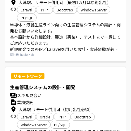
大津駅、リモート併用可（最初1カ月は原則出社）
Laravel
PHP
Bootstrap
Windows Server
PL/SQL
半導体・液晶生産ライン向けの生産管理システムの設計・開
発をお願いいたします。

基本設計から詳細設計、製造（実装）、テストまで一貫して
ご対応いただきます。

新規開発でのPHP／Laravelを用いた設計・実装経験が必要
です。
提供元: hacksHub
リモートワーク
生産管理システムの設計・開発
スキル見合い
業務委託
大津駅 リモート併用可（初月出社必須）
Laravel
Oracle
PHP
Bootstrap
Windows Server
PL/SQL