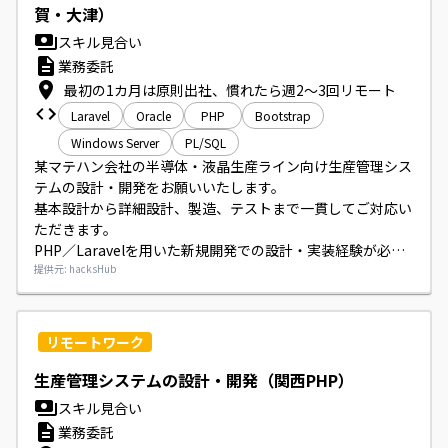
賀・大津）
スキル見合い
業務委託
最初の1カ月は原則出社、慣れたら週2～3回リモート
Laravel
Oracle
PHP
Bootstrap
Windows Server
PL/SQL
某マテハン会社の半導体・液晶生産ライン向け生産管理シス
テムの設計・開発をお願いいたします。

基本設計から詳細設計、製造、テストまで一貫してご対応い
ただきます。

PHP／Laravelを用いた新規開発での設計・実装経験が必要
です。

提供元: hacksHub
設計書はWord形式となっております。
リモートワーク
生産管理システムの設計・開発（関西PHP）
スキル見合い
業務委託