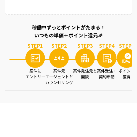
稼働中ずっとポイントがたまる！
いつもの単価＋ポイント還元🎉
STEP
1
STEP
2
STEP
3
STEP
4
STEP
5
案件に
案件元
案件発注元と
案件受注・
ポイント
エントリー
エージェントと
面談
契約申請
獲得
カウンセリング