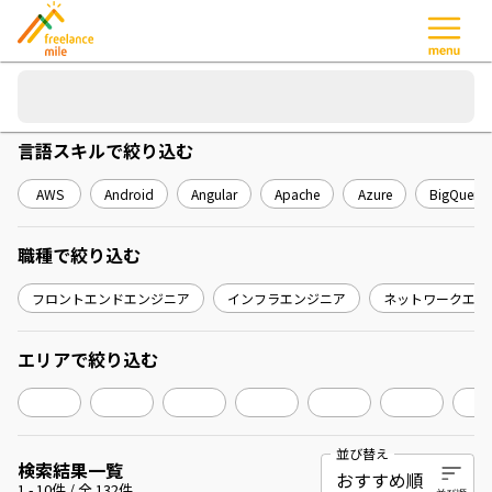
言語スキル
で絞り込む
AWS
Android
Angular
Apache
Azure
BigQuery
職種
で絞り込む
フロントエンドエンジニア
インフラエンジニア
ネットワークエン
エリア
で絞り込む
並び替え
検索結果一覧
1
-
10
件 / 全
132
件