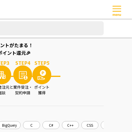
ントがたまる！
イント還元🎉
TEP
3
STEP
4
STEP
5
発注元と
案件受注・
ポイント
面談
契約申請
獲得
BigQuery
C
C#
C++
CSS
CakePHP
C