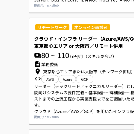
はMF-COBOL（VS COBOL II互換）です。

提供元: hacksHub
ExcelVBAを使用する場面があります。
リモートワーク
オンライン面談可
クラウド・インフラ リーダー（Azure/AWS/G
東京都心エリア or 大阪市／リモート併用
80
~
110
万円/月
（スキル見合い）
業務委託
東京都心エリアまたは大阪市（テレワーク併用
AWS
Azure
GCP
リーダー（テックリード／テクニカルリーダー）と
間向けシステムの要件定義～基本設計～詳細設計～
ストまでの上流工程から実装支援までをご担当いた
す。

クラウド（Azure／AWS／GCP）を用いたインフラ
築をリードし、必要に応じて顧客折衝やメンバー指
提供元: hacksHub
ていただきます。