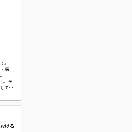
）
す。

計・構
。

かし、テ
引してい
における