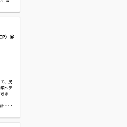
CP）＠
）
して、民
構築～テ
だきま
設計・構
導も行っ