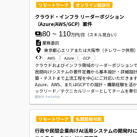
リモートワーク
オンライン面談可
クラウド・インフラ リーダーポジション
（Azure/AWS/GCP）案件
80
~
110
万円/月
（スキル見合い）
業務委託
東京都心エリアまたは大阪市（テレワーク併用
AWS
Azure
GCP
クラウドおよびインフラ領域のリーダーポジションで
民間向けシステムの要件定義から基本設計・詳細設
築・テストまで上流工程を中心にご対応いただきます
Azure、AWS、またはGCPでの設計・構築経験を活
ックリード／テクニカルリーダーとしてチームを牽
ただきます。
提供元: hacksHub
リモートワーク
私服勤務可能
行政や民間企業向けAI活用システムの開発PJ