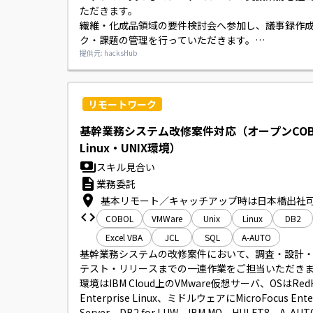
ただきます。

繊維・化成品領域の要件検討会へ参加し、議事録作
ク・課題の管理を行っていただきます。

ベンダー作成の機能要件定義書の一次レビューや、
提供元: hacksHub
テム（SAP等）の調査と新システムへの要件整理、
部門とベンダー間の調整・進捗管理のサポートもお
します。

リモートワーク
開発手法はウォーターフォールです。
基幹業務システム改修案件対応（オープンCOB
Linux・UNIX環境）
スキル見合い
業務委託
基本リモート／キャッチアップ時は日本橋出社
COBOL
VMWare
Unix
Linux
DB2
Excel VBA
JCL
SQL
A-AUTO
基幹業務システムの改修案件において、調査・設計
テスト・リリースまでの一連作業をご担当いただきま
環境はIBM Cloud上のVMware仮想サーバ、OSはRedH
Enterprise Linux、ミドルウェアにMicroFocus Enterp
Server、DB2 for LUW、IBM MQ、HULFT8、A-A