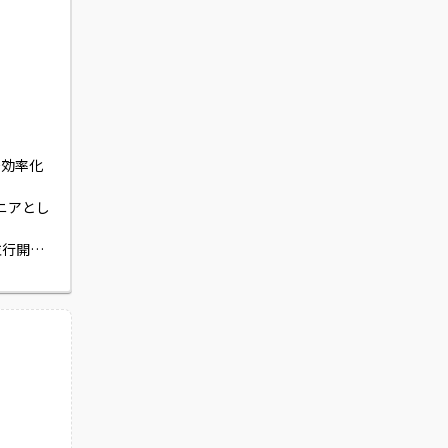
務効率化
ジニアとし
並行開発
ト・運用
用設計や
耐えうる