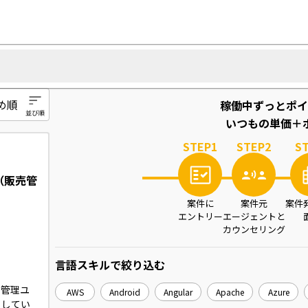
稼働中ずっとポイ
いつもの単価＋ポ
STEP
1
STEP
2
S
（販売管
案件に
案件元
案件
エントリー
エージェントと
カウンセリング
言語スキル
で絞り込む
売管理ユ
AWS
Android
Angular
Apache
Azure
当してい