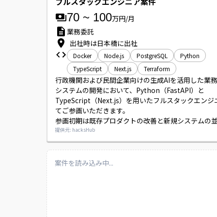
フルスタックエンジニア案件
70
~
100
万円/月
業務委託
出社時は日本橋に出社
Docker
Node.js
PostgreSQL
Python
TypeScript
Next.js
Terraform
行政機関および民間企業向けの生成AIを活用した業
システムの開発において、Python（FastAPI）と
TypeScript（Next.js）を用いたフルスタックエン
てご参画いただきます。

参画初期は既存プロダクトの改善と新規システムの
を行い、長期的には要件整理から設計・実装・テス
提供元: hacksHub
まで一貫して担当していただきます。

ユーザーの業務フローや課題を踏まえ、生成AIの活
出力精度・処理ロジックの最適化を行い、実運用に
案件を読み込み中...
システムを構築していただきます。