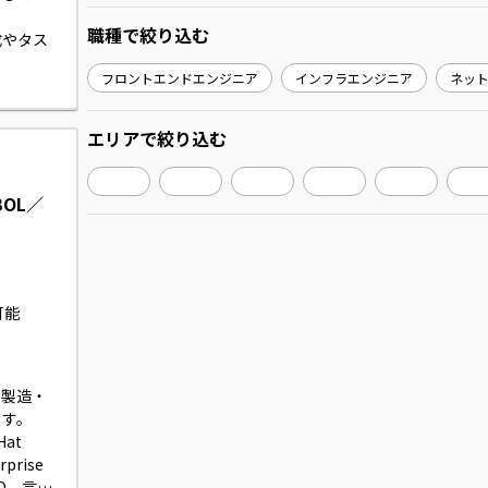
職種
で絞り込む
成やタス
フロントエンドエンジニア
インフラエンジニア
ネッ
現行シス
ユーザー
願いいた
エリア
で絞り込む
OL／
可能
・製造・
す。

at 
rise 
UTO、言語