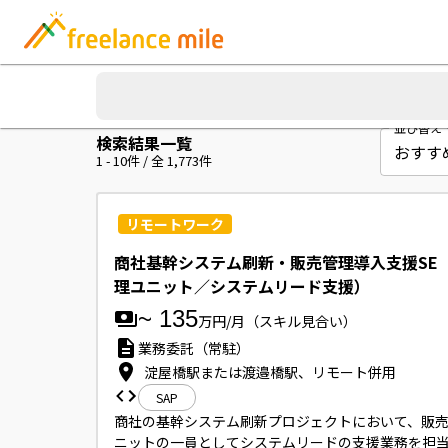
並び替え
検索結果一覧
1
-
10
件 / 全
1,773
件
リモートワーク
商社基幹システム刷新・販売管理導入支援SE
理ユニット／システムリード支援）
~
135
万円/月
（スキル見合い）
業務委託（常駐）
淀屋橋駅または渡邉橋駅、リモート併用
SAP
商社の基幹システム刷新プロジェクトにおいて、販
ニットの一員としてシステムリードの支援業務を担