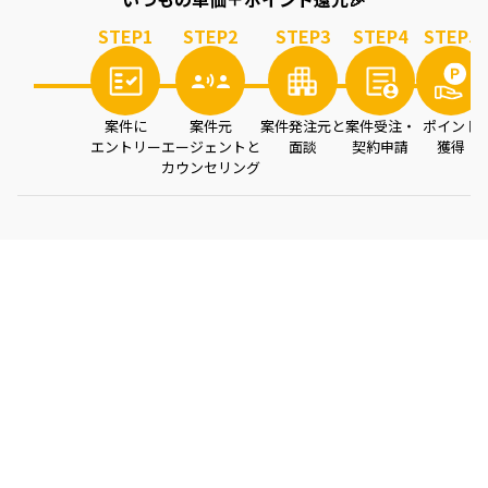
STEP
1
STEP
2
STEP
3
STEP
4
STEP
5
案件に
案件元
案件発注元と
案件受注・
ポイント
エントリー
エージェントと
面談
契約申請
獲得
カウンセリング