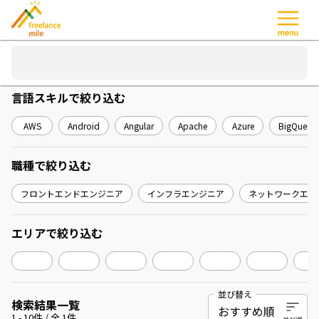
言語スキル
で絞り込む
AWS
Android
Angular
Apache
Azure
BigQuery
職種
で絞り込む
フロントエンドエンジニア
インフラエンジニア
ネットワークエン
エリア
で絞り込む
並び替え
検索結果一覧
1
-
10
件 / 全
1
件