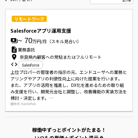
リモートワーク
Salesforceアプリ運用支援
~
70
万円/月
（スキル見合い）
業務委託
奈良県内顧客への常駐またはフルリモート
Salesforce
上位プロパーの管理者の指示の元、エンドユーザへの業務ヒ
アリングやアプリの利便性向上に向けた提案を行います。

また、アプリの活用を推進し、DX化を進めるための取り組
み支援を行い、開発元会社と調整し、改善機能の実装方法を
検討・決定します。

さらに、コールセンターからエクかレーションされる技術的
提供元: hacksHub
な問い合わせに対する一次回答を行い、これらに伴うマニュ
アル類の改定作業を行います。
案件を読み込み中...
稼働中ずっとポイントがたまる！
いつもの単価＋ポイント還元🎉