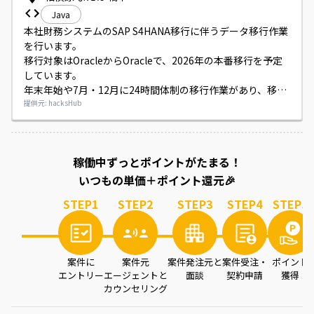
Java
本社財務システムのSAP S4HANA移行に伴うデータ移行作業
を行います。

移行対象はOracleからOracleで、2026年の本番移行を予定
しています。

年末年始や7月・12月に24時間体制の移行作業があり、移行
リハーサルや振り返り、問い合わせ対応なども担当します。
提供元: hacksHub
案件を読み込み中...
稼働中ずっとポイントがたまる！
いつもの単価＋ポイント還元🎉
STEP
1
STEP
2
STEP
3
STEP
4
STEP
5
案件に
案件元
案件発注元と
案件受注・
ポイント
エントリー
エージェントと
面談
契約申請
獲得
カウンセリング