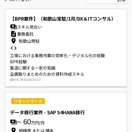
【BPR案件】（和歌山常駐/1月/DX＆ITコンサル）
スキル見合い
業務委託
和歌山常駐
工場における事務作業の効率化・デジタル化の経験

BPR経験

製造に関する一定の知識

企画取りまとめのための資料作成スキル
提供元: 株式会社SALTO
リモートワーク
データ移行案件 - SAP S4HANA移行
~
60
万円/月
相模原 または 橋本