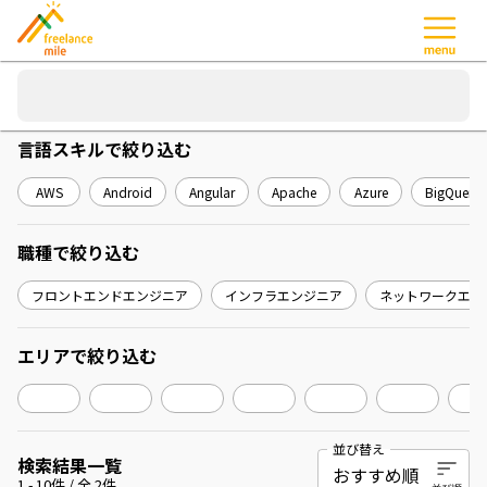
言語スキル
で絞り込む
AWS
Android
Angular
Apache
Azure
BigQuery
職種
で絞り込む
フロントエンドエンジニア
インフラエンジニア
ネットワークエン
エリア
で絞り込む
並び替え
検索結果一覧
1
-
10
件 / 全
2
件