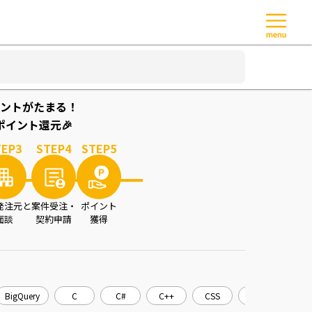
ントがたまる！
イント還元🎉
TEP
3
STEP
4
STEP
5
発注元と
案件受注・
ポイント
面談
契約申請
獲得
BigQuery
C
C#
C++
CSS
CakePHP
C