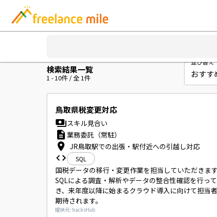
並び替え
検索結果一覧
1
-
10
件 / 全
1
件
鳥取県税変更対応
スキル見合い
業務委託（常駐）
JR鳥取駅での出張・駅付近への引越し対応
SQL
国税データの移行・変更作業を担当していただきます
SQLによる調査・解析やデータの整合性確認を行っ
き、来年度以降に始まるクラウド導入に向けて担当
期待されます。
提供元: hacksHub