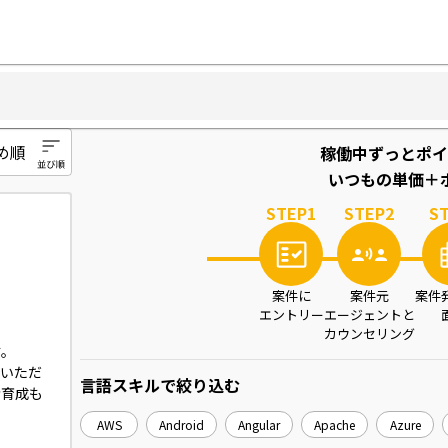
稼働中ずっとポイ
いつもの単価＋ポ
STEP
1
STEP
2
S
案件に
案件元
案件
エントリー
エージェントと
カウンセリング
。

ていただ
言語スキル
で絞り込む
者育成も
AWS
Android
Angular
Apache
Azure