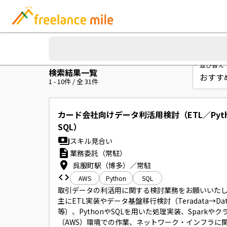
並び替え
検索結果一覧
1
-
10
件 / 全
31
件
カード会社向けデータ利活用検討（ETL／Pyth
SQL）
スキル見合い
業務委託（常駐）
呉服町駅（博多）／常駐
AWS
Python
SQL
取引データの利活用に関する検討業務をお願いいたし
主にETL実装やデータ基盤移行検討（Teradata→Datab
等）、PythonやSQLを用いた処理実装、Sparkやク
（AWS）環境での作業、ネットワーク・インフラに