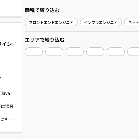
職種
で絞り込む
フロントエンドエンジニア
インフラエンジニア
ネッ
エリア
で絞り込む
（メイン／
か
ava／
師は演習


れにも対
がありま