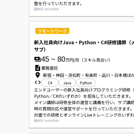
整を行っていただきます。
提供元: hacksHub
リモートワーク
新入社員向けJava・Python・C#研修講師
サブ）
45
~
80
万円/月
（スキル見合い）
業務委託
新宿・神田・浜松町・有楽町・品川・日本橋ほ
C#
Java
Python
エンドユーザーの新入社員向けプログラミング研修（J
Python／C#のいずれか）を担当していただきます。

メイン講師は研修全体の運営と講義を行い、サブ講
時の質問対応や運営サポートを行っていただきます。
対面での研修とオンラインLiveトレーニングのいず
応していただく場合があります。

提供元: hacksHub
講義前後に朝会や振り返り会の参加が発生する場合
す。