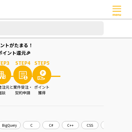
ントがたまる！
イント還元🎉
TEP
3
STEP
4
STEP
5
発注元と
案件受注・
ポイント
面談
契約申請
獲得
BigQuery
C
C#
C++
CSS
CakePHP
C