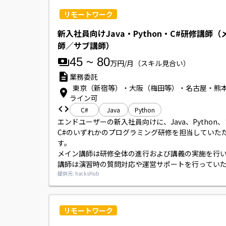
リモートワーク
新入社員向けJava・Python・C#研修講師
師／サブ講師）
45
~
80
万円/月
（スキル見合い）
業務委託
東京（新宿等）・大阪（梅田等）・名古屋・熊
ライン可
C#
Java
Python
エンドユーザーの新入社員向けに、Java、Python
C#のいずれかのプログラミング研修を担当していた
す。

メイン講師は研修全体の進行および講義の実施を行
講師は演習時の質問対応や運営サポートを行ってい
す。

提供元: hacksHub
案件により対面での研修またはオンラインLiveでの
り、オンラインの場合はご自宅から対応していただ
可能です。
リモートワーク