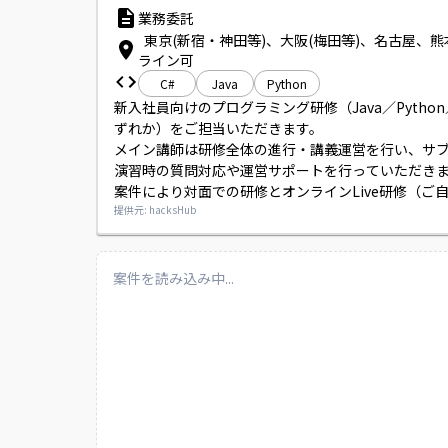
業務委託
東京(新宿・神田等)、大阪(梅田等)、名古屋、
ライン可
C#
Java
Python
新入社員向けのプログラミング研修（Java／Python
ずれか）をご担当いただきます。

メイン講師は研修全体の進行・講義運営を行い、サ
演習時の質問対応や運営サポートを行っていただきま
案件により対面での研修とオンラインLive研修（ご
の実施）があります。

提供元: hacksHub
講義前後に朝会や振り返り会に参加いただく場合が
す。
案件を読み込み中...