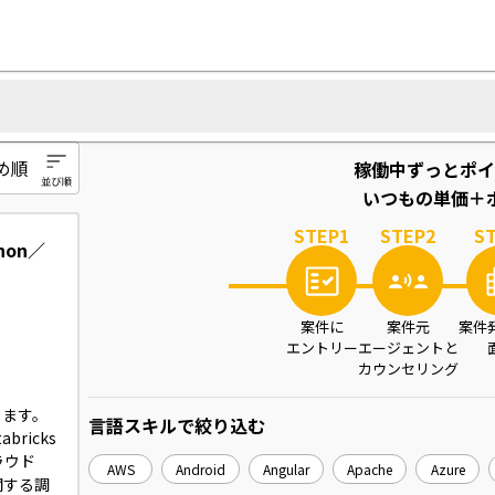
稼働中ずっとポイ
いつもの単価＋ポ
STEP
1
STEP
2
S
on／
案件に
案件元
案件
エントリー
エージェントと
カウンセリング
ます。

言語スキル
で絞り込む
ricks
ラウド
AWS
Android
Angular
Apache
Azure
関する調