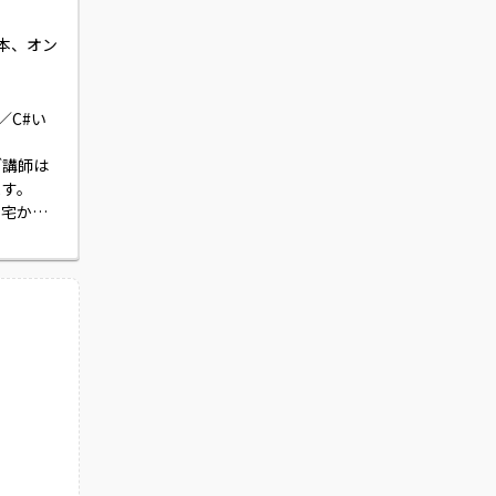
熊本、オン
／C#い
ブ講師は
す。

自宅から
ありま