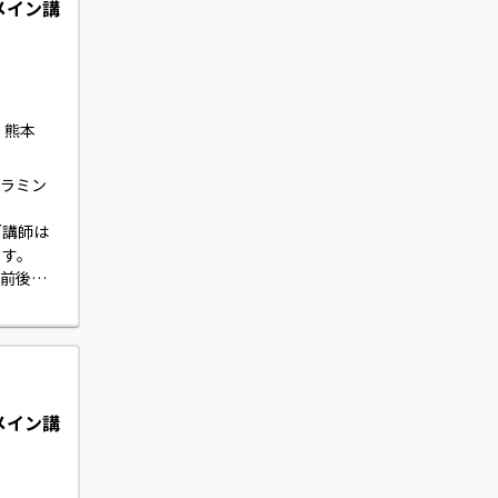
｜メイン講
、熊本
グラミン
ブ講師は
す。

義前後に
す。
（メイン講