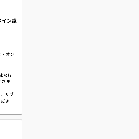
（メイン講
本・オン
、または
だきま
い、サブ
ただきま
実施があ
くことも