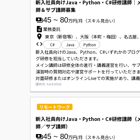
新入社員向けJava・Python・C#研修講師
師＆サブ講師募集
45
~
80
万円/月
（スキル見合い）
業務委託
東京（新宿等）、大阪（本町・梅田）、名古屋
C#
Java
Python
新入社員向けのJava、Python、C#いずれかのプロ
グ研修を担当していただきます。

メイン講師は研修全体の進行・講義運営を行い、サ
演習時の質問対応や運営サポートを行っていただきま
対面研修またはオンラインLiveでの実施があり、講
朝会や振り返り会に参加していただく場合がありま
提供元: hacksHub
リモートワーク
新入社員向けJava・Python・C#研修講師
師／サブ講師）
45
~
80
万円/月
（スキル見合い）