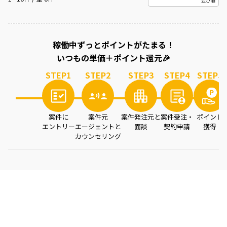
案件を読み込み中...
稼働中ずっとポイントがたまる！
いつもの単価＋ポイント還元🎉
STEP
1
STEP
2
STEP
3
STEP
4
STEP
5
案件に
案件元
案件発注元と
案件受注・
ポイント
エントリー
エージェントと
面談
契約申請
獲得
カウンセリング