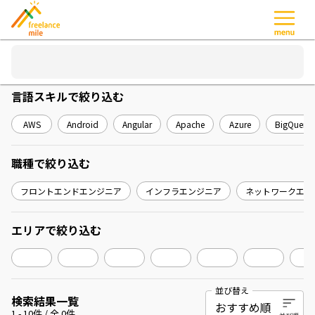
言語スキル
で絞り込む
AWS
Android
Angular
Apache
Azure
BigQuery
職種
で絞り込む
フロントエンドエンジニア
インフラエンジニア
ネットワークエン
エリア
で絞り込む
並び替え
検索結果一覧
1
-
10
件 / 全
0
件