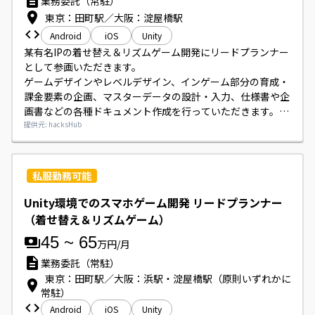
業務委託（常駐）
東京：田町駅／大阪：淀屋橋駅
Android
iOS
Unity
某有名IPの着せ替え＆リズムゲーム開発にリードプランナー
として参画いただきます。

ゲームデザインやレベルデザイン、インゲーム部分の育成・
課金要素の企画、マスターデータの設計・入力、仕様書や企
画書などの各種ドキュメント作成を行っていただきます。

UnityやConfluence、Backlog、GitLab等のツールを用いた
提供元: hacksHub
開発環境での業務になります。
私服勤務可能
Unity環境でのスマホゲーム開発 リードプランナー
（着せ替え＆リズムゲーム）
45
~
65
万円/月
業務委託（常駐）
東京：田町駅／大阪：浜駅・淀屋橋駅（原則いずれかに
常駐）
Android
iOS
Unity