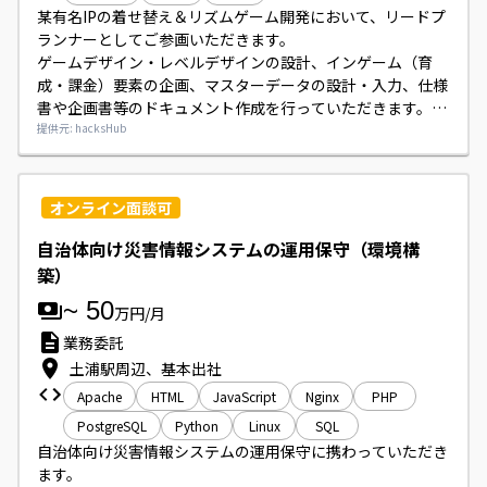
某有名IPの着せ替え＆リズムゲーム開発において、リードプ
ランナーとしてご参画いただきます。

ゲームデザイン・レベルデザインの設計、インゲーム（育
成・課金）要素の企画、マスターデータの設計・入力、仕様
書や企画書等のドキュメント作成を行っていただきます。

チーム牽引や制作担当との調整、必要に応じて外部折衝やロ
提供元: hacksHub
ーカライズ対応にも携わっていただきます。

開発環境はUnity、Confluence、Backlog、GitLab等を使用
します。
オンライン面談可
自治体向け災害情報システムの運用保守（環境構
築）
~
50
万円/月
業務委託
土浦駅周辺、基本出社
Apache
HTML
JavaScript
Nginx
PHP
PostgreSQL
Python
Linux
SQL
自治体向け災害情報システムの運用保守に携わっていただき
ます。
