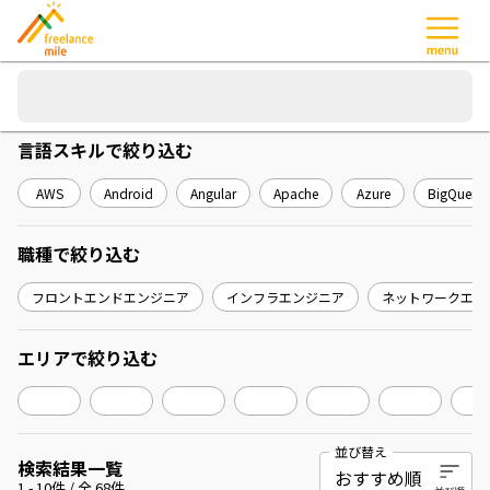
言語スキル
で絞り込む
AWS
Android
Angular
Apache
Azure
BigQuery
職種
で絞り込む
フロントエンドエンジニア
インフラエンジニア
ネットワークエン
エリア
で絞り込む
並び替え
検索結果一覧
1
-
10
件 / 全
68
件