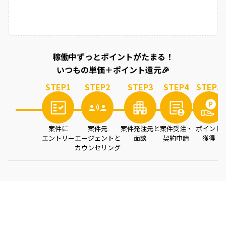
稼働中ずっとポイントがたまる！
いつもの単価＋ポイント還元🎉
STEP
1
STEP
2
STEP
3
STEP
4
STEP
5
案件に
案件元
案件発注元と
案件受注・
ポイント
エントリー
エージェントと
面談
契約申請
獲得
カウンセリング