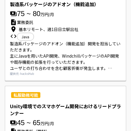
製造系パッケージのアドオン（機能追加）
75
~
80
万円/月
業務委託
基本リモート、週1日日立駅出社
Java
製造系パッケージのアドオン（機能追加）開発を担当してい
ただきます。

主にJavaを用いたAPI開発、WindchillパッケージのAPI開発
や既存機能の拡張を行っていただきます。

ユーザとの打ち合わせを含む顧客折衝が発生します。

基本はリモート勤務で、週1日程度日立駅での出社がありま
提供元: hacksHub
す。
私服勤務可能
Unity環境でのスマホゲーム開発におけるリードプラ
ンナー
45
~
65
万円/月