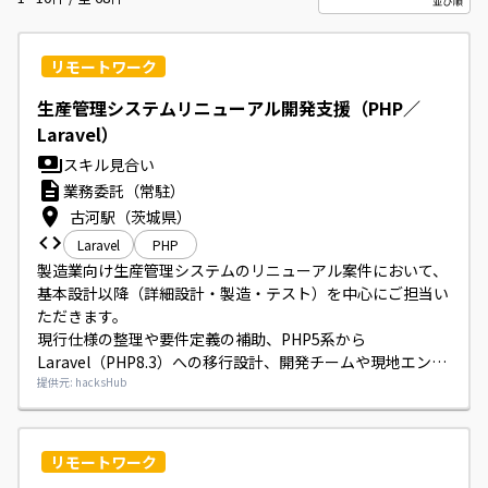
リモートワーク
生産管理システムリニューアル開発支援（PHP／
Laravel）
スキル見合い
業務委託（常駐）
古河駅（茨城県）
Laravel
PHP
製造業向け生産管理システムのリニューアル案件において、
基本設計以降（詳細設計・製造・テスト）を中心にご担当い
ただきます。

現行仕様の整理や要件定義の補助、PHP5系から
Laravel（PHP8.3）への移行設計、開発チームや現地エンジ
ニアとの連携・レビュー対応を行っていただきます。

提供元: hacksHub
GitHub Copilot等のAIツールを用いたコーディング効率化に
も取り組んでいただきます。
リモートワーク