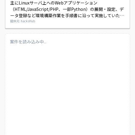
主にLinuxサーバ上へのWebアプリケーション
（HTML/JavaScript/PHP、一部Python）の展開・設定、デ
ータ登録など環境構築作業を手順書に沿って実施していただ
きます。

提供元: hacksHub
各種設定や動作確認、必要に応じたデータ操作やログ確認、
バックアップ／リストア等の保守作業も含まれます。
案件を読み込み中...