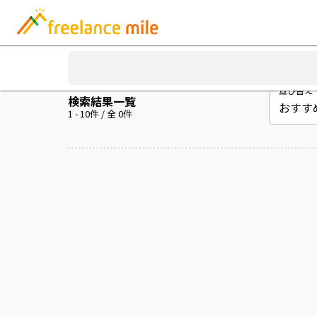
並び替え
検索結果一覧
1
-
10
件 / 全
0
件
案件を読み込み中...