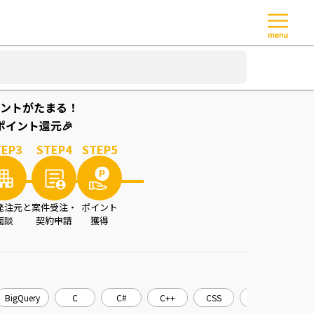
ントがたまる！
イント還元🎉
TEP
3
STEP
4
STEP
5
発注元と
案件受注・
ポイント
面談
契約申請
獲得
BigQuery
C
C#
C++
CSS
CakePHP
C