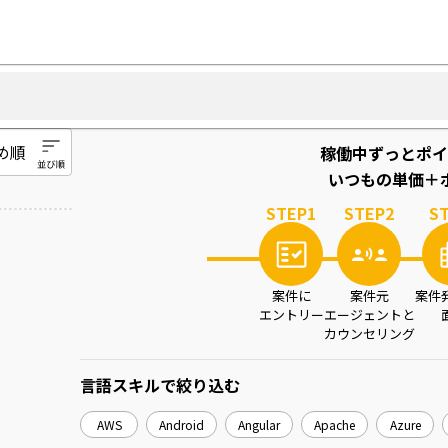
稼働中ずっとポイ
いつもの単価＋ポ
STEP
1
STEP
2
S
案件に
案件元
案件
エントリー
エージェントと
カウンセリング
言語スキル
で絞り込む
AWS
Android
Angular
Apache
Azure